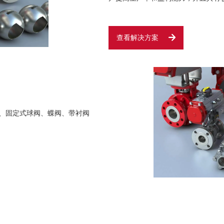
制糖和乙醇
查看解决方案
采矿与金属
水和废水处理
、固定式球阀、蝶阀、带衬阀
.
纸浆和造纸