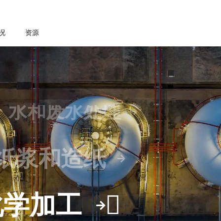
制糖和乙醇
况
资源
采矿与金属
水和废水处理
纸浆和造纸
化学加工