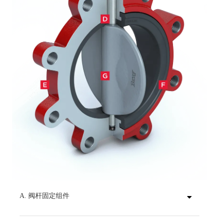
A. 阀杆固定组件
通过独特的不锈钢Spirolox®卡簧、一个止推垫圈和两个C型环，将阀杆固定在阀体内。上述配件标配材料为黄铜，也可应要求提供不锈钢材料。