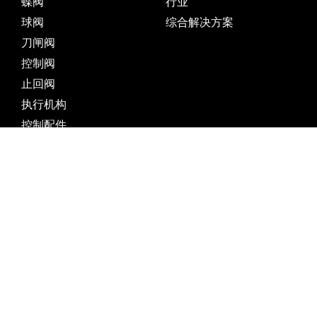
蝶阀
行业
球阀
综合解决方案
刀闸阀
控制阀
止回阀
执行机构
控制配件
低温
公司概况
资源
关于我们
文档
分支机构
知识中心
合作伙伴
软件
材料选择