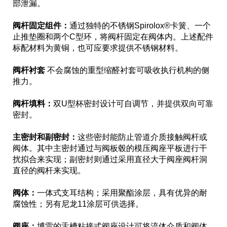
部泄漏。
阀杆固定组件：
通过独特的不锈钢Spirolox®卡簧、一个
止推垫圈和两个C型环，将阀杆固定在阀体内。上述配件
标配材料为黄铜，也可应要求提供不锈钢材料。
阀杆衬套
不会腐蚀的重型缩醛衬套可吸收执行机构的侧
推力。
阀杆填料：
双U型杯密封设计可自调节，并提供双向可靠
密封。
主密封和副密封：
这些密封能防止管道介质接触阀杆或
阀体。其中主密封通过与阀板毂的模压阀座平板进行干
扰拟合来实现；副密封则通过采用直径大于阀座阀杆洞
直径的阀杆来实现。
阀体：
一体式支耳结构；采用聚酯涂层，具有优异的耐
腐蚀性；另有尼龙11涂层可供选择。
阀座：
博雷的舌槽粘接式阀座设计可将流体介质和阀体