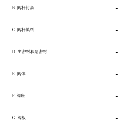
B. 阀杆衬套
不会腐蚀的重型缩醛衬套可吸收执行机构的侧推力。
C. 阀杆填料
双U型杯密封设计可自调节，并提供双向可靠密封。
D. 主密封和副密封
这些密封能防止管道介质接触阀杆或阀体。其中主密封通过与阀板毂的模压阀座平板进行干扰拟合来实现；副密封则通过采用直径大于阀座阀杆洞直径的阀杆来实现。
E. 阀体
一体式支耳结构；采用聚酯涂层，具有优异的耐腐蚀性；另有尼龙11涂层可供选择。
F. 阀座
博雷的舌槽粘接式阀座设计可将流体介质和阀体彻底隔离。该阀座还配备模压O型圈，无需使用法兰垫片。
G. 阀板
铸件采用球型机加工和手工抛光，可提供气泡级密封，具有最小的扭矩和更长的阀座寿命。其标配博雷的弹性尼龙11涂层。